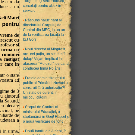
Târgu-Jiu și șefii Edilitara,
 de care da
cercetați pentru abuz în
duce la un
serviciu
Neli Matei
Răspuns halucinant al
 pentru
directorului Corpului de
Control din MEC, la un an
, vreme de
de la verificarea făcută la
crescut cu
IȘJ Gorj
rofesor si
n urma cu
Noul director al Minprest
i comunei
are, cel puțin, un schelet în
a castigat
dulap! Vișan, implicat în
or care in
afacerea ”Molozul”, pe când
conducea firma Polaris!
ntr-o stare
Fratele administratorului
oastra ati
public al Primăriei Novaci a
construit fără autorizație?!
ngime de 3
Un stâlp de curent, în
cu ajutorul
mijlocul clădirii
 la Sapard,
cu plecare
Corpul de Control al
icinal, pe
ministrului Educației, o
miliarde de
săptămână în Gorj! Raport și
 Judetean a
o nouă verificare de fond
i in urma,
Două familii din Albeni, în