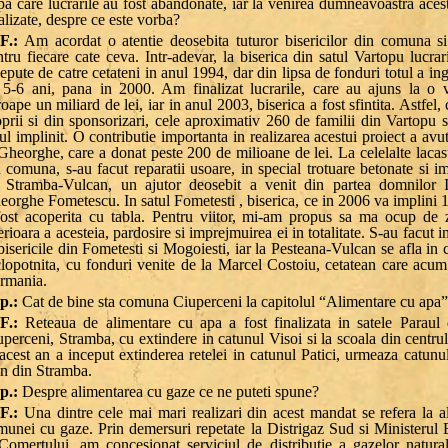
a care lucrarile au fost abandonate, iar la venirea dumneavoastra acest
alizate, despre ce este vorba?
F.:
Am acordat o atentie deosebita tuturor bisericilor din comuna s
tru fiecare cate ceva. Intr-adevar, la biserica din satul Vartopu lucrar
epute de catre cetateni in anul 1994, dar din lipsa de fonduri totul a in
 5-6 ani, pana in 2000. Am finalizat lucrarile, care au ajuns la o 
oape un miliard de lei, iar in anul 2003, biserica a fost sfintita. Astfel,
prii si din sponsorizari, cele aproximativ 260 de familii din Vartopu s
ul implinit. O contributie importanta in realizarea acestui proiect a avu
Gheorghe, care a donat peste 200 de milioane de lei. La celelalte lacas
 comuna, s-au facut reparatii usoare, in special trotuare betonate si i
 Stramba-Vulcan, un ajutor deosebit a venit din partea domnilor Il
orghe Fometescu. In satul Fometesti , biserica, ce in 2006 va implini 1
fost acoperita cu tabla. Pentru viitor, mi-am propus sa ma ocup de 
erioara a acesteia, pardosire si imprejmuirea ei in totalitate. S-au facut 
bisericile din Fometesti si Mogoiesti, iar la Pesteana-Vulcan se afla in 
clopotnita, cu fonduri venite de la Marcel Costoiu, cetatean care acum 
rmania.
p.:
Cat de bine sta comuna Ciuperceni la capitolul “Alimentare cu apa
F.:
Reteaua de alimentare cu apa a fost finalizata in satele Paraul 
perceni, Stramba, cu extindere in catunul Visoi si la scoala din centru
acest an a inceput extinderea retelei in catunul Patici, urmeaza catunu
n din Stramba.
p.:
Despre alimentarea cu gaze ce ne puteti spune?
F.:
Una dintre cele mai mari realizari din acest mandat se refera la a
munei cu gaze. Prin demersuri repetate la Distrigaz Sud si Ministerul
 Comertului, am concesionat serviciul de distributie a gazelor natura