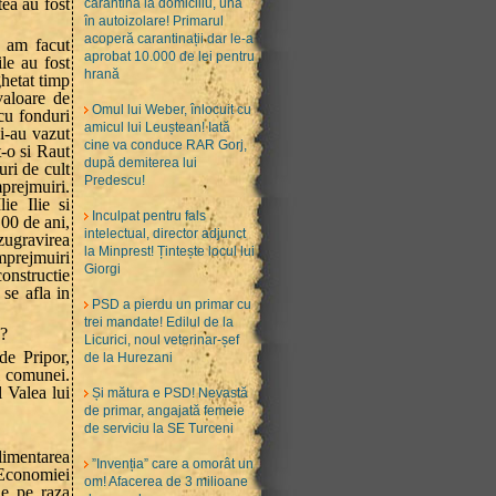
ea au fost
carantină la domiciliu, una
în autoizolare! Primarul
acoperă carantinații dar le-a
i am facut
aprobat 10.000 de lei pentru
ile au fost
hrană
ghetat timp
valoare de
Omul lui Weber, înlocuit cu
 cu fonduri
amicul lui Leuștean! Iată
i-au vazut
cine va conduce RAR Gorj,
t-o si Raut
după demiterea lui
uri de cult
Predescu!
mprejmuiri.
ie Ilie si
Inculpat pentru fals
00 de ani,
intelectual, director adjunct
zugravirea
la Minprest! Țintește locul lui
imprejmuiri
Giorgi
constructie
se afla in
PSD a pierdu un primar cu
trei mandate! Edilul de la
”?
Licurici, noul veterinar-șef
de Pripor,
de la Hurezani
l comunei.
l Valea lui
Și mătura e PSD! Nevastă
de primar, angajată femeie
de serviciu la SE Turceni
limentarea
”Invenția” care a omorât un
 Economiei
om! Afacerea de 3 milioane
le pe raza