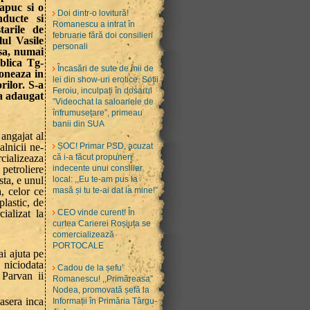
apuc si o
Doi dintr-o lovitură!
ducte si
Romanescu a intrat în
tarile de
februarie fără doi consilieri
ul Vasile
personali
sa, numai
blica Tg-
Încasări de sute de mii de
oneaza in
lei din show-uri erotice. Soții
rilor. S-a
Feroiu, inculpați în dosarul
 a adaugat
”Videochat la saloanele de
înfrumusețare”, primeau
banii din SUA
angajat al
alnicii ne-
ȘOC! Primar PSD, acuzat
cializeaza
că i-a făcut propuneri
 petroliere
indecente unui consilier
sta, e unul
local: ,,Eu te-am pus la
, celor ce
masă și tu te-ai dat la mine!”
plastic, de
ializat la
CEO vinde curent! În
curtea Carierei Roșiuța se
comercializează
PORTOCALE
ai ajuta pe
 niciodata
Cadou de la șefu’
 Parvan ii
Romanescu! ,,Primăreasa”
Nodea, promovată șefă la
lasera inca
Informații în Primăria Târgu-