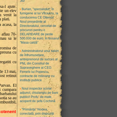
Jiu!
a-l ajute.
Burlan, ”specialistul” în
ste un elev
fumigene al lui Vîlceanu, la
a venit la
conducerea CE Oltenia!
 plati.
Noul președinte al
 acasa, la
Directoratului, cercetat de
procurori pentru o
e aflau 70-
DELAPIDARE de peste
rmau sa le
500.000 de euro, în dosarul
”Masa caldă”
promisa de
Administratorul unui salon
mpreuna cu
de înfrumusețare,
antreprenorul de succes al
egatiti cu
PNL din Consiliul de
Supraveghere al CEO.
 de 13 mai,
Firmele lui Popescu,
ost retinut
contracte de milioane cu
instituții publice
 Parvan. El
Noul inspector școlar
ni cumpara
adjunct, chiulangiu pe bani
 barbatului
publici! Profu’ de mate,
sotia sa au
acoperit de șefa Cochină
mbustibil,
”Primărița” Nodea,
ocotenent
conectată, prin dispoziții