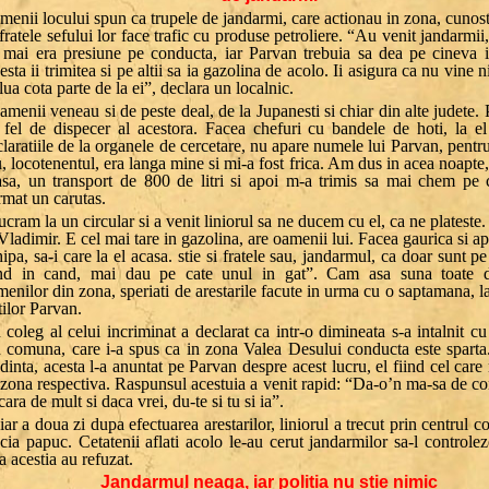
enii locului spun ca trupele de jandarmi, care actionau in zona, cunost
fratele sefului lor face trafic cu produse petroliere. “Au venit jandarmii
 mai era presiune pe conducta, iar Parvan trebuia sa dea pe cineva i
sta ii trimitea si pe altii sa ia gazolina de acolo. Ii asigura ca nu vine n
 lua cota parte de la ei”, declara un localnic.
menii veneau si de peste deal, de la Jupanesti si chiar din alte judete.
 fel de dispecer al acestora. Facea chefuri cu bandele de hoti, la el
laratiile de la organele de cercetare, nu apare numele lui Parvan, pentru
, locotenentul, era langa mine si mi-a fost frica. Am dus in acea noapte
asa, un transport de 800 de litri si apoi m-a trimis sa mai chem pe 
rmat un carutas.
cram la un circular si a venit liniorul sa ne ducem cu el, ca ne plateste
Vladimir. E cel mai tare in gazolina, are oamenii lui. Facea gaurica si ap
ipa, sa-i care la el acasa. stie si fratele sau, jandarmul, ca doar sunt pe
nd in cand, mai dau pe cate unul in gat”. Cam asa suna toate dec
enilor din zona, speriati de arestarile facute in urma cu o saptamana, 
tilor Parvan.
coleg al celui incriminat a declarat ca intr-o dimineata s-a intalnit c
n comuna, care i-a spus ca in zona Valea Desului conducta este spart
dinta, acesta l-a anuntat pe Parvan despre acest lucru, el fiind cel car
 zona respectiva. Raspunsul acestuia a venit rapid: “Da-o’n ma-sa de co
cara de mult si daca vrei, du-te si tu si ia”.
ar a doua zi dupa efectuarea arestarilor, liniorul a trecut prin centrul 
ia papuc. Cetatenii aflati acolo le-au cerut jandarmilor sa-l controlez
a acestia au refuzat.
Jandarmul neaga, iar politia nu stie nimic