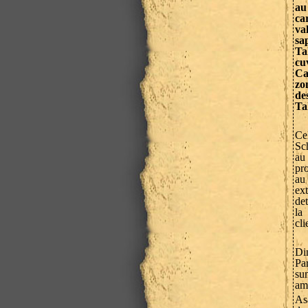
au
ca
va
sa
Ta
cu
Ca
zo
de
Ta
Ce
Sch
au
pro
au 
ex
det
la
cli
Din
Pa
su
ame
Asa