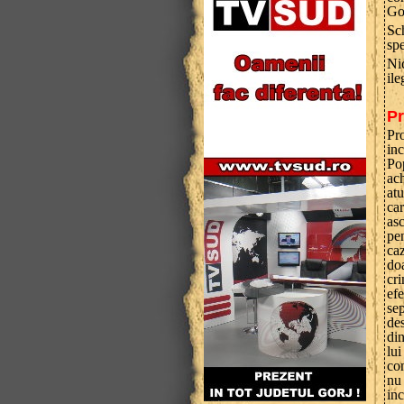
Go
Sc
sp
Ni
ile
Pr
Pr
in
Po
ach
at
car
as
pe
ca
do
cri
efe
se
des
di
lu
con
nu 
in