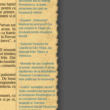
succesive ale lui Marcel
eau faptul
Romanescu, la toate
, pentru ca
proiectele din care se
n primire.
încasează vârtos!
imeni si el
Dosarul ,,Videochat”,
finalizat de procurori! Doi
 Parvan era
soți celebrii în Târgu-Jiu,
 acasa. In
inculpați pentru evaziune
 ca fratele
fiscală
, la Parvan
cineva”, a
Surprize! Scaunul lui
Capotă la SJU Târgu-Jiu,
. E renumit
disputat între Tătaru și
oi trimitea
Vienescu
 felie. Din
laratiile
Monede de aur, oseminte
la comanda
și tunele, depistate în urma
săpăturilor de la Mănăstirea
u padurarul
Tismana! Constructorul,
a. De buna
bine plătit dar în insolvență
e raspundea
nducta, ca
Cuibul ”asistaților social”!
Soția consilierului personal
comunei, cu
al primarului Romanescu și
e si pe el,
ex-consilierul Săvoiu,
angajați la Transloc.
Consilierul liberal Paraschiv,