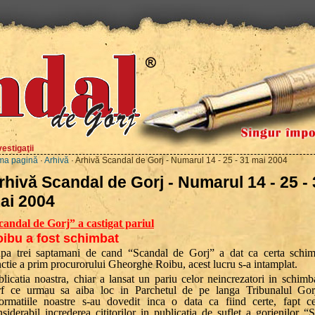
estigaţii
ma pagină
·
Arhivă
· Arhivă Scandal de Gorj - Numarul 14 - 25 - 31 mai 2004
rhivă Scandal de Gorj - Numarul 14 - 25 -
ai 2004
candal de Gorj” a castigat pariul
ibu a fost schimbat
pa trei saptamani de cand “Scandal de Gorj” a dat ca certa schim
ctie a prim procurorului Gheorghe Roibu, acest lucru s-a intamplat.
licatia noastra, chiar a lansat un pariu celor neincrezatori in schimba
rf ce urmau sa aiba loc in Parchetul de pe langa Tribunalul Gorj
formatiile noastre s-au dovedit inca o data ca fiind certe, fapt c
siderabil increderea cititorilor in publicatia de suflet a gorjenilor “