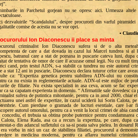
rj”.
himbarile in Parchetul gorjean nu se opresc aici. Urmeaza altele
ectaculoase.
ci dezvaluirile “Scandalului”, despre procurorii din varful piramidei 
galitatile comise de acestia nu se vor opri.
• Claud
ocurorului Ion Diaconescu ii place sa minta
ocurorul criminalist Ion Diaconescu sufera si de o alta metea
competenta de care a dat dovada in cazul lui Marcel tundrea si al 
pescu, batranul care a stat de pomana in puscarie cateva luni, dupa c
itat de tentativa de omor de care il acuzase omul legii. Nu cu mult tim
unci cand, prin testul ADN, s-a stabilit ca tundrea nu este autorul cri
e a stat 12 ani in puscarie, Diaconescu declara tuturor celor care avea
culte ca: “Expertiza genetica pentru stabilirea ADN-ului nu constit
ntru ca nu exista in reglementarile actuale. ADN-ul este mijloc de pro
zurile de filiatie. Nu exista specialisti in asa ceva, acum se fac exp
ar ca sa capatam experienta in domeniu. “ Afirmatiile sale dovedesc ca 
minalist sufera de putintica mitomanie, pentru ca in anul 2000, chiar el 
ctuarea unei astfel de expertize, in cazul uciderii lui Sorin Calota, p
ptembrie. Cum pierduse o gramada de lucruri esentiale, care l-ar fi
copere autorul omorului, pentru ca a venit la locul crimei de abia cand
n concediu, el trebuia sa obtina probe puternice pentru condamnarea 
i Calota, Elena Rada, asa ca a recurs la expertiza, pe care, dupa ca
testat-o din adancul sufletului ca sa-si poata salva pielea. In dosarul
era vorba in nici un caz de stabilirea filiatiei, procurorul a demonstr
credere in medicina moderna, pentru ca aflarea numelui criminalu