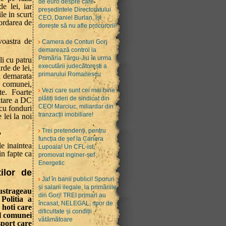
de euro despre care
e lei, iar
președintele Directoratului
le in scurt
CEO, Daniel Burlan, își
cordarea de
dorește să nu afle procurorii!
voastra de
Camera de Conturi Gorj
demarează control la
Primăria Târgu-Jiu în urma
i cu patru
executării judecătorești a
arde de lei,
primarului Romanescu
i demarata
l comunei,
Vezi care sunt cei mai bine
te. Foarte
plătiți lideri de sindicat din
altare a DC
CEO! Marciuc, miliardar din
cu fonduri
tranzacții imobiliare!
 lei la noi
Trei pretendenți, pentru
?
funcția de șef la Cariera
e inaintea
Lupoaia! Un CFL-ist,
n fapte ca
promovat inginer-șef
Energetic
ilor de
Jaf în banii publici! Sporuri
și salarii ilegale, la primăriile
ustrageau
din Gorj! TREI primari au
Politia a
încasat, NELEGAL, spor de
 hoti care
dificultate și condiții
ul comunei
vătămătoare
sport care