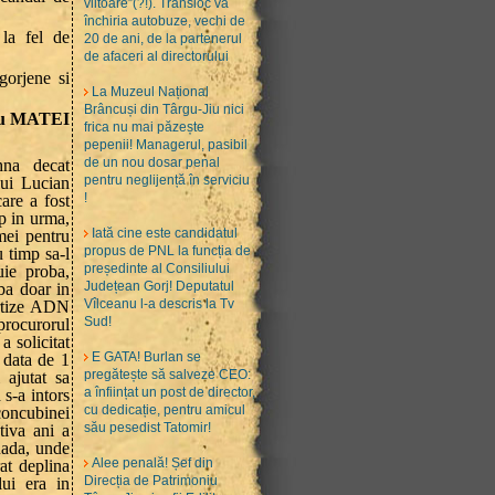
viitoare”(?!). Transloc va
închiria autobuze, vechi de
 la fel de
20 de ani, de la partenerul
de afaceri al directorului
gorjene si
La Muzeul Național
Brâncuși din Târgu-Jiu nici
iu MATEI
frica nu mai păzește
pepenii! Managerul, pasibil
de un nou dosar penal
hna decat
pentru neglijență în serviciu
lui Lucian
!
are a fost
p in urma,
Iată cine este candidatul
mei pentru
propus de PNL la funcția de
u timp sa-l
președinte al Consiliului
uie proba,
Județean Gorj! Deputatul
ba doar in
Vîlceanu l-a descris la Tv
ertize ADN
Sud!
procurorul
a solicitat
E GATA! Burlan se
e data de 1
pregătește să salveze CEO:
 ajutat sa
a înființat un post de director,
 s-a intors
cu dedicație, pentru amicul
concubinei
său pesedist Tatomir!
tiva ani a
 Rada, unde
Alee penală! Șef din
at deplina
Direcția de Patrimoniu
lui era in