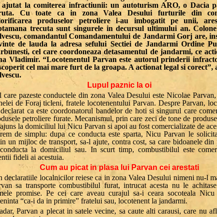
 ajutat la comiterea infractiunii: un autoturism ARO, o Dacia p
ruta. Cu toate ca in zona Valea Desului furturile din con
lorificarea produselor petroliere i-au imbogatit pe unii, ares
ptamana trecuta sunt singurele in decursul ultimului an. Colonel
lvescu, comandantul Comandamentului de Jandarmi Gorj are, in
vinte de lauda la adresa sefului Sectiei de Jandarmi Ordine Pu
rbunesti, cel care coordoneaza detasamentul de jandarmi, ce acti
na Vladimir. “Locotenentul Parvan este autorul prinderii infracto
scoperit cel mai mare furt de la groapa. A actionat legal si corect”,
lvescu.
Lupul paznic la oi
l care pazeste conductele din zona Valea Desului este Nicolae Parvan, 
elei de Foraj ticleni, fratele locotenentului Parvan. Despre Parvan, loc
 declarat ca este coordonatorul bandelor de hoti si singurul care comer
dusele petroliere furate. Mecanismul, prin care zeci de tone de produse
ajuns la domiciliul lui Nicu Parvan si apoi au fost comercializate de ace
trem de simplu: dupa ce conducta este sparta, Nicu Parvan le solicita
in un mijloc de transport, sa-l ajute, contra cost, sa care bidoanele din 
 conducta la domiciliul sau. In scurt timp, combustibilul este comerc
entii fideli ai acestuia.
Cum au picat in plasa lui Parvan cei arestati
 declaratiile localnicilor reiese ca in zona Valea Desului nimeni nu-l m
rvan sa transporte combustibilul furat, intrucat acesta nu le achitase
mele promise. Pe cei care aveau curajul sa-i ceara socoteala Nicu
ninta “ca-i da in primire” fratelui sau, locotenent la jandarmi.
dar, Parvan a plecat in satele vecine, sa caute alti carausi, care nu af