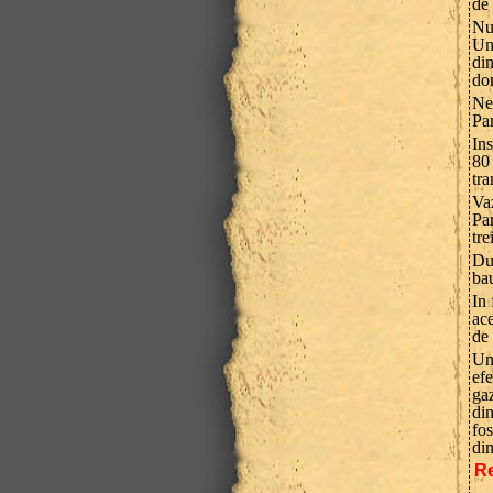
de 
Nu
Unu
di
dom
Ne
Pa
Ins
80
tra
Va
Pa
tre
Du
ba
In 
ace
de 
Un 
ef
gaz
din
fo
din
Re