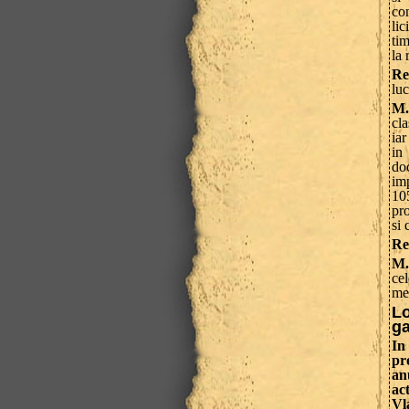
co
lic
tim
la 
Re
lu
M.
cla
ia
in
do
imp
105
pro
si 
Re
M.
ce
me
Lo
ga
In
pr
an
ac
Vl