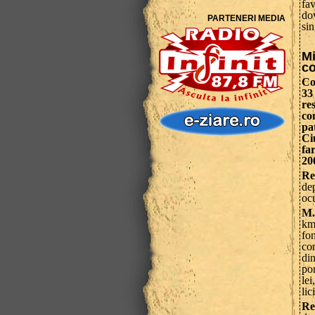
fav
do
PARTENERI MEDIA
sin
Mi
c
Co
33
re
co
pa
Ci
fa
20
Re
de
oc
M.
km,
fon
co
di
por
lei
lic
Re