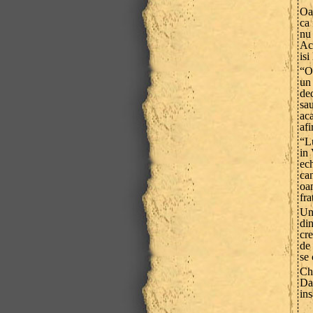
Oam
ca 
nu
Ace
isi
“Oa
un
dec
sau
ac
afi
“Lu
in 
ech
ca
oam
fra
Un 
di
cre
de
se 
Chi
Dac
ins