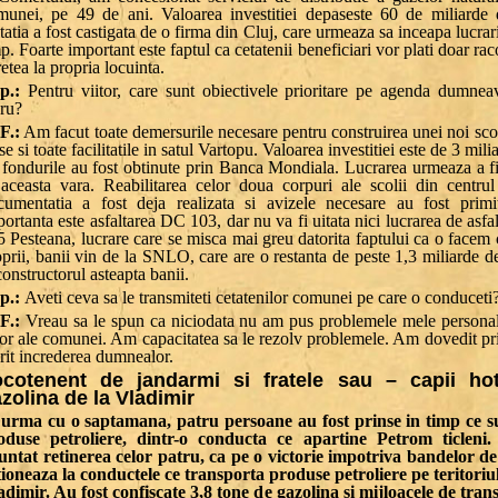
munei, pe 49 de ani. Valoarea investitiei depaseste 60 de miliarde d
itatia a fost castigata de o firma din Cluj, care urmeaza sa inceapa lucrari
p. Foarte important este faptul ca cetatenii beneficiari vor plati doar ra
retea la propria locuinta.
p.:
Pentru viitor, care sunt obiectivele prioritare pe agenda dumnea
cru?
F.:
Am facut toate demersurile necesare pentru construirea unei noi scol
se si toate facilitatile in satul Vartopu. Valoarea investitiei este de 3 mili
r fondurile au fost obtinute prin Banca Mondiala. Lucrarea urmeaza a f
 aceasta vara. Reabilitarea celor doua corpuri ale scolii din centru
cumentatia a fost deja realizata si avizele necesare au fost primi
ortanta este asfaltarea DC 103, dar nu va fi uitata nici lucrarea de asf
 Pesteana, lucrare care se misca mai greu datorita faptului ca o facem 
prii, banii vin de la SNLO, care are o restanta de peste 1,3 miliarde de
constructorul asteapta banii.
p.:
Aveti ceva sa le transmiteti cetatenilor comunei pe care o conduceti
F.:
Vreau sa le spun ca niciodata nu am pus problemele mele personal
lor ale comunei. Am capacitatea sa le rezolv problemele. Am dovedit pri
rit increderea dumnealor.
cotenent de jandarmi si fratele sau – capii hot
zolina de la Vladimir
 urma cu o saptamana, patru persoane au fost prinse in timp ce s
oduse petroliere, dintr-o conducta ce apartine Petrom ticleni. 
untat retinerea celor patru, ca pe o victorie impotriva bandelor de
tioneaza la conductele ce transporta produse petroliere pe teritori
adimir. Au fost confiscate 3,8 tone de gazolina si mijloacele de tran