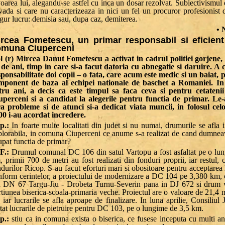
oarea lui, alegandu-se astfel cu inca un dosar rezolvat. Subiectivismul
vada si care nu caracterizeaza in nici un fel un procuror profesionist 
gur lucru: demisia sau, dupa caz, demiterea.
• 
rcea Fometescu, un primar responsabil si eficient
omuna Ciuperceni
l (r) Mircea Danut Fometescu a activat in cadrul politiei gorjene
 de ani, timp in care si-a facut datoria cu abnegatie si daruire. A 
sponsabilitate doi copii – o fata, care acum este medic si un baiat, p
mponent de baza al echipei nationale de baschet a Romaniei. I
tru ani, a decis ca este timpul sa faca ceva si pentru cetateni
uperceni si a candidat la alegerile pentru functia de primar. Le-
ra probleme si de atunci si-a dedicat viata muncii, in folosul cel
00 i-au acordat incredere.
p.:
In foarte multe localitati din judet si nu numai, drumurile se afla i
plorabila, in comuna Ciuperceni ce anume s-a realizat de cand dumneav
upat functia de primar?
F.:
Drumul comunal DC 106 din satul Vartopu a fost asfaltat pe o lu
 primii 700 de metri au fost realizati din fonduri proprii, iar restul, 
durilor Ricop. S-au facut eforturi mari si obositoare pentru acceptarea
nform cerintelor, a proiectului de modernizare a DC 104 pe 3,380 km, 
n DN 67 Targu-Jiu - Drobeta Turnu-Severin pana in DJ 672 si drum v
tiunea biserica-scoala-primaria veche. Proiectul are o valoare de 21,4 
, iar lucrarile se afla aproape de finalizare. In luna aprilie, Consiliul
itat lucrarile de pietruire pentru DC 103, pe o lungime de 3,5 km.
p.:
stiu ca in comuna exista o biserica, ce fusese inceputa cu multi an