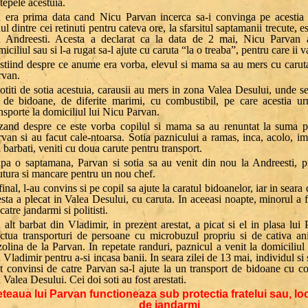
tepele acestuia.
 era prima data cand Nicu Parvan incerca sa-i convinga pe acestia s
l dintre cei retinuti pentru cateva ore, la sfarsitul saptamanii trecute, e
n Andreesti. Acesta a declarat ca la data de 2 mai, Nicu Parvan 
iciliul sau si l-a rugat sa-l ajute cu caruta “la o treaba”, pentru care ii va
stiind despre ce anume era vorba, elevul si mama sa au mers cu caruta
rvan.
otiti de sotia acestuia, carausii au mers in zona Valea Desului, unde s
 de bidoane, de diferite marimi, cu combustibil, pe care acestia u
nsporte la domiciliul lui Nicu Parvan.
zand despre ce este vorba copilul si mama sa au renuntat la suma 
rvan si au facut cale-ntoarsa. Sotia paznicului a ramas, inca, acolo, i
i barbati, veniti cu doua carute pentru transport.
pa o saptamana, Parvan si sotia sa au venit din nou la Andreesti, pr
utura si mancare pentru un nou chef.
final, l-au convins si pe copil sa ajute la caratul bidoanelor, iar in seara
sta a plecat in Valea Desului, cu caruta. In aceeasi noapte, minorul a f
catre jandarmi si politisti.
alt barbat din Vladimir, in prezent arestat, a picat si el in plasa lui
ectua transporturi de persoane cu microbuzul propriu si de cativa a
olina de la Parvan. In repetate randuri, paznicul a venit la domiciliul
 Vladimir pentru a-si incasa banii. In seara zilei de 13 mai, individul si 
st convinsi de catre Parvan sa-l ajute la un transport de bidoane cu co
 Valea Desului. Cei doi soti au fost arestati.
teaua lui Parvan functioneaza sub protectia fratelui sau, l
de jandarmi