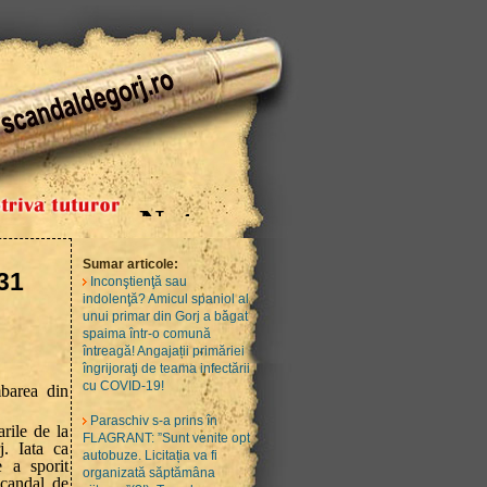
Sumar articole:
 31
Inconştienţă sau
indolenţă? Amicul spaniol al
unui primar din Gorj a băgat
spaima într-o comună
întreagă! Angajații primăriei
îngrijoraţi de teama infectării
cu COVID-19!
barea din
Paraschiv s-a prins în
rile de la
FLAGRANT: ”Sunt venite opt
. Iata ca
autobuze. Licitația va fi
e a sporit
organizată săptămâna
Scandal de