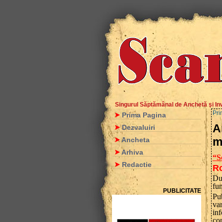
Singurul Săptămânal de Anchetă şi Inv
Pri
Prima Pagina
A
Dezvaluiri
m
Ancheta
Arhiva
“S
Redactie
Ro
Du
fun
PUBLICITATE
Pub
va
in
con