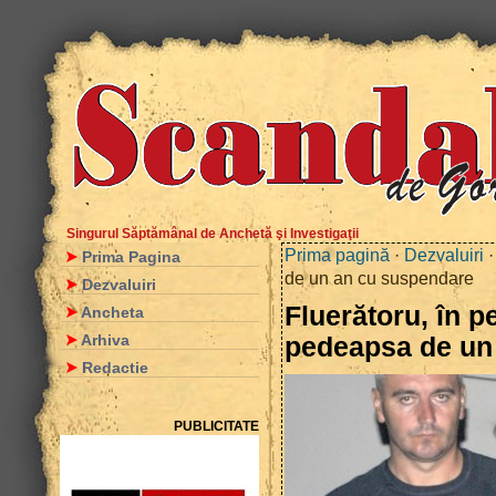
Singurul Săptămânal de Anchetă şi Investigaţii
Prima pagină
·
Dezvaluiri
·
Prima Pagina
de un an cu suspendare
Dezvaluiri
Fluerătoru, în p
Ancheta
Arhiva
pedeapsa de un
Redactie
PUBLICITATE