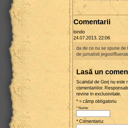
Comentarii
tondo
24.07.2013. 22:06
da de ce nu se spune de la
de jurnalisti jegosi!fluera
Lasă un comen
Scandal de Gorj nu este r
comentariilor. Responsab
revine in exclusivitate.
* = câmp obligatoriu
* Nume
:
* Comentariu
: