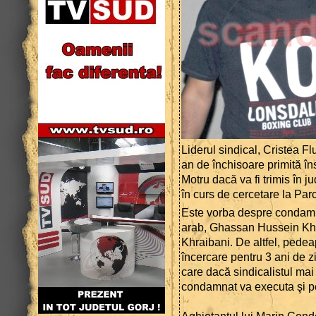
Liderul sindical, Cristea F
an de închisoare primită în
Motru dacă va fi trimis în j
în curs de cercetare la Par
Este vorba despre condamn
arab, Ghassan Hussein Khr
Khraibani. De altfel, pede
încercare pentru 3 ani de z
care dacă sindicalistul mai
condamnat va executa şi p