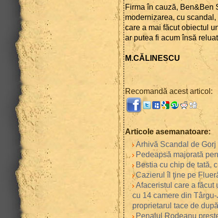
Firma în cauză, Ben&Ben S
modernizarea, cu scandal, a 
care a mai făcut obiectul un
ar putea fi acum însă reluat
M.CĂLINESCU
Recomandă acest articol:
Articole asemanatoare:
Arhivă Scandal de Gorj 
Pedeapsă majorată pentr
Bestia cu chip de tată,
Cazierul îl ţine pe Fluer
Afaceristul care a făcut
cu 14 camere din Târgu-
proprietarul tace de după 
Penalul Rodeanu prestea