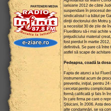
Aghiotantul lui Marin Cond
ianuarie 2012 de către Jud
PARTENERI MEDIA
suspendare în procesul des
sindicalistul l-a bătut pe 
dinţii doctorului din Motru 
a necesitat 30 de zile de în
Fluerătoru să-i mai achite 
prejudiciului material creat
fost pierdut în martie 2012
definitivă. Se pare că între
astfel să scape de achitarea
Pedeapsa, coadă la dosa
Fapta de atunci a lui Fluer
instrumentat acum de procuro
preventiv, iniţial, pentru 24
cercetat pentru complicitate
formă calificată şi fals în î
în care firma pe care o rep
Ştiucani, în 2006. Asta de
alte condamnări, se va cont