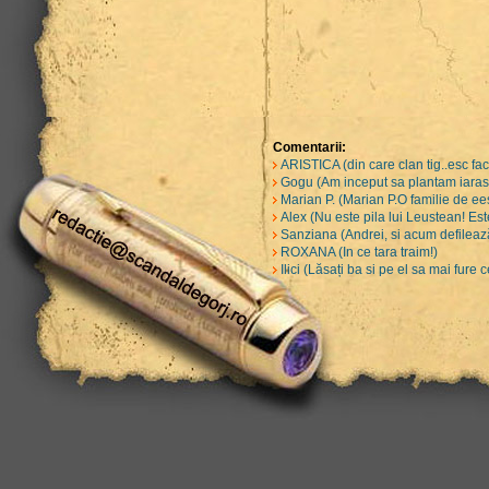
Comentarii:
ARISTICA (din care clan tig..esc fa
Gogu (Am inceput sa plantam iarasi 
Marian P. (Marian P.O familie de ee
Alex (Nu este pila lui Leustean! Est
Sanziana (Andrei, si acum defilează
ROXANA (In ce tara traim!)
Ilici (Lăsați ba si pe el sa mai fure 