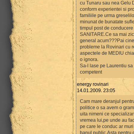
cu Tunaru sau nea Gelu Da
conform experientei si pr
familiile pe urma greselil
minunat de bunatate sufle
timpul post de conducere 
SANITARE.Ce sa mai zic d
general acum???Pai cine 
probleme la Rovinari cu 
aspectele de MEDIU chiar 
o ignora.
Sa-l lase pe Laurentiu sa
competent
energy rovinari
14.01.2009. 23:05
Cam mare deranjul pentru f
politice o sa avem o gramad
uita nimeni ce specializari
vremea lui,pe unde au facu
pe care le conduc ar muri 
banul public.Asta pentru 