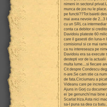
nimeni in sectorul privat.
munca de jos nu le place
pe functii??Tot baietii d
mai avea nevoie de 2...3 l
cu un SRL ca intermediar 
conta ca debitor si credit
Davidoiu plateste 60 mili
care il gasesti din luna-
comisionul si ce mai ram
ca nu intereseaza pe nime
Davidoiu era sa execute 
destepti vor de la actuali
multa lume....si fiecare are
Cit despre Condescu dege
n-are.Se cam stie ca numir
de fata.Circiumaru a picat
Videanu care pe increder
Ajuns in Gorj cu documen
ei 'pe genunchi'mai bine 
Scarlat Iriza.Asta nici ma
sa-l puna sa dea cu batu...