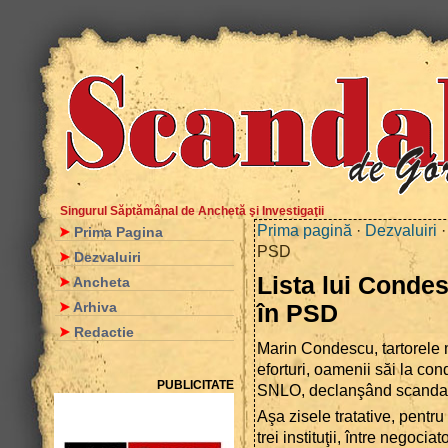
Singurul Săptămânal de Anchetă şi Investigaţii
Prima pagină
·
Dezvaluiri
·
Prima Pagina
PSD
Dezvaluiri
Lista lui Conde
Ancheta
Arhiva
în PSD
Redactie
Marin Condescu, tartorele m
eforturi, oamenii săi la co
PUBLICITATE
SNLO, declanşând scandal
Aşa zisele tratative, pentru
trei instituţii, între negocia