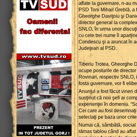
aflate la guvernare, n-au m
PSD Toni Mihail Greblă, a f
Gheorghe Daviţoiu şi Daniel
director general la complex
SNLO, în urma unor discuţii 
cu cele trei nume îi aparţi
Condescu şi a aruncat în ae
Judeţean al PSD.
Tiberiu Trotea, Gheorghe D
ocupe posturile de director
Rovinari, respectiv SNLO, i
fosta guvernare, vor fi elibe
Anunţul a fost făcut vineri
susţinut că noii şefi ai com
experienţei în domeniu. “Sc
Cei care au fost desemnaţi
selectaţi pe baza unor criter
Numai că, sâmbătă, social 
rămas tablou când au aflat 