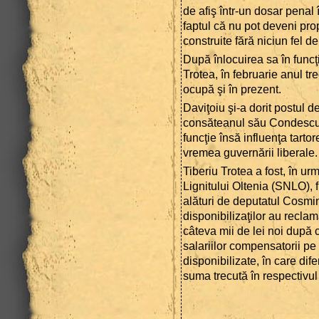
de afiş într-un dosar penal
faptul că nu pot deveni pro
construite fără niciun fel de 
După înlocuirea sa în funcţi
Trotea, în februarie anul tr
ocupă şi în prezent.
Daviţoiu şi-a dorit postul 
consăteanul său Condescu p
funcţie însă influenţa tartor
vremea guvernării liberale.
Tiberiu Trotea a fost, în ur
Lignitului Oltenia (SNLO), 
alături de deputatul Cosmi
disponibilizaţilor au reclam
câteva mii de lei noi după 
salariilor compensatorii p
disponibilizate, în care dif
suma trecută în respectivu