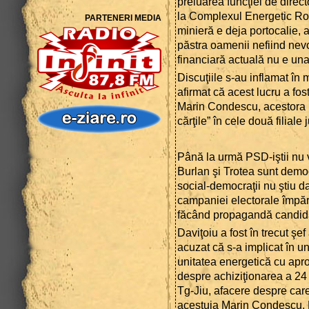
preluarea funcţiei de direc
la Complexul Energetic Rov
PARTENERI MEDIA
minieră e deja portocalie, 
păstra oamenii nefiind nevoi
financiară actuală nu e una
Discuţiile s-au inflamat în 
afirmat că acest lucru a fos
Marin Condescu, acestora re
cărţile” în cele două filial
Până la urmă PSD-iştii nu 
Burlan şi Trotea sunt democr
social-democraţii nu ştiu da
campaniei electorale împăr
făcând propagandă candida
Daviţoiu a fost în trecut şef
acuzat că s-a implicat în une
unitatea energetică cu apr
despre achiziţionarea a 24 
Tg-Jiu, afacere despre care
acestuia Marin Condescu. D