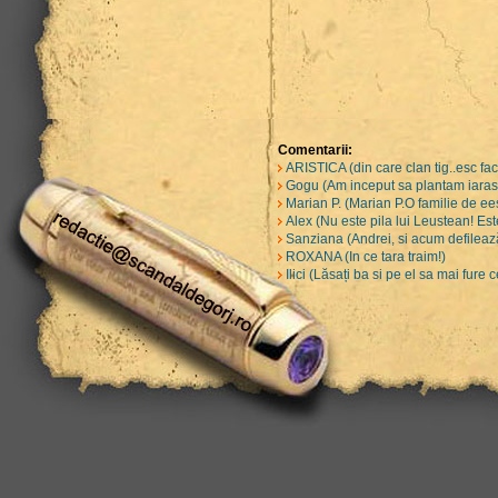
Comentarii:
ARISTICA (din care clan tig..esc fa
Gogu (Am inceput sa plantam iarasi 
Marian P. (Marian P.O familie de ee
Alex (Nu este pila lui Leustean! Est
Sanziana (Andrei, si acum defilează
ROXANA (In ce tara traim!)
Ilici (Lăsați ba si pe el sa mai fure 