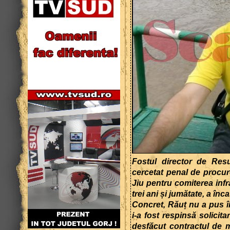
Fostul director de Res
cercetat penal de procur
Jiu pentru comiterea infr
trei ani și jumătate, a înc
Concret, Răuț nu a pus î
i-a fost respinsă solicit
desfăcut contractul de m