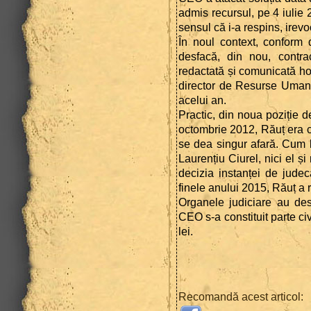
admis recursul, pe 4 iulie 2
sensul că i-a respins, irevo
În noul context, conform d
desfacă, din nou, contr
redactată și comunicată ho
director de Resurse Uman
acelui an.
Practic, din noua poziție
octombrie 2012, Răuț era c
se dea singur afară. Cum
Laurențiu Ciurel, nici el ș
decizia instanței de jude
finele anului 2015, Răuț a 
Organele judiciare au des
CEO s-a constituit parte c
lei.
Recomandă acest articol: