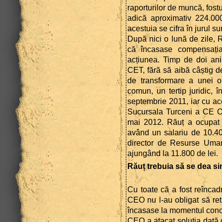
raporturilor de muncă, fostu
adică aproximativ 224.000 
acestuia se cifra în jurul s
După nici o lună de zile, 
că încasase compensația
acțiunea. Timp de doi ani,
CET, fără să aibă câștig 
de transformare a unei or
comun, un tertip juridic, î
septembrie 2011, iar cu ace
Sucursala Turceni a CE Olt
mai 2012. Răuț a ocupat 
având un salariu de 10.400
director de Resurse Uman
ajungând la 11.800 de lei.
Răuț trebuia să se dea si
Cu toate că a fost reîncad
CEO nu l-au obligat să ret
încasase la momentul conce
CEO a atacat soluția dată 