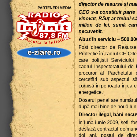
director de resurse și ma
PARTENERI MEDIA
CEO s-a constituit parte c
vinovat, Răuț ar trebui s
milion de lei, sumă care
necuvenit.
Abuz în serviciu – 500.000
Fost director de Resurs
Protecție în cadrul CE Olte
care polițiștii Serviciul
cadrul Inspectoratului de
procuror al Parchetului
cercetări sub aspectul săv
comisă în perioada în care
energetice.
Dosarul penal are numărul
după mai bine de nouă luni
Director ilegal, bani necu
În luna iunie 2009, șefii f
desfacă contractul de munc
doi ani, postul de dire