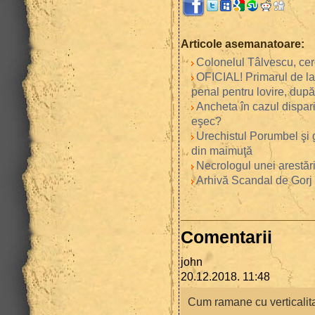
Articole asemanatoare:
Colonelul Tâlvescu, cer
OFICIAL! Primarul de la
penal pentru lovire, după
Ancheta în cazul dispari
eşec?
Urechistul Porumbel şi g
din maimuţă
Necrologul unei arestări
Arhivă Scandal de Gorj 
Comentarii
john
20.12.2018. 11:48
Cum ramane cu verticalit