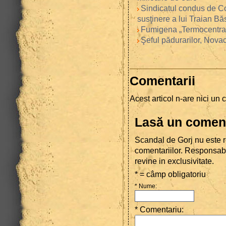
Sindicatul condus de C
susţinere a lui Traian B
Fumigena „Termocentrala
Şeful pădurarilor, Novac
Comentarii
Acest articol n-are nici un 
Lasă un comen
Scandal de Gorj nu este r
comentariilor. Responsab
revine in exclusivitate.
* = câmp obligatoriu
* Nume
:
* Comentariu
: