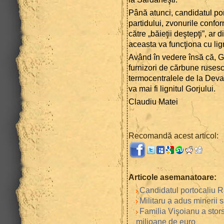
Până atunci, candidatul por
partidului, zvonurile confo
către „băieţii deştepţi”, ar 
aceasta va funcţiona cu lig
Având în vedere însă că, Glo
furnizori de cărbune rusesc
termocentralele de la Deva
va mai fi lignitul Gorjului.
Claudiu Matei
Recomandă acest articol:
Articole asemanatoare:
Candidatul portocaliu Ru
Militaru a adus minerii 
Familia Vişoianu a stor
milioane de euro