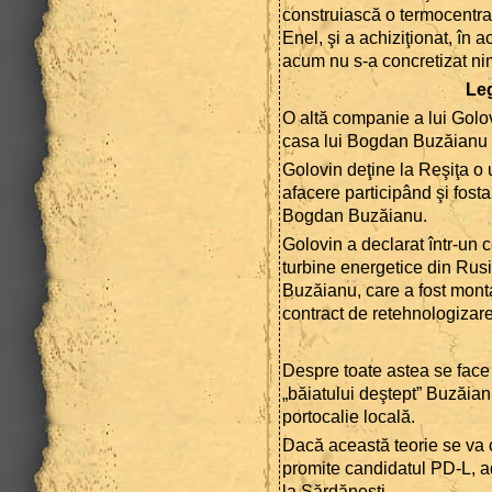
construiască o termocentra
Enel, şi a achiziţionat, în 
acum nu s-a concretizat ni
Leg
O altă companie a lui Golo
casa lui Bogdan Buzăianu d
Golovin deţine la Reşiţa o
afacere participând şi fost
Bogdan Buzăianu.
Golovin a declarat într-un 
turbine energetice din Rus
Buzăianu, care a fost montat
contract de retehnologizare
Despre toate astea se face 
„băiatului deştept” Buzăian
portocalie locală.
Dacă această teorie se va 
promite candidatul PD-L, ad
la Sărdăneşti.