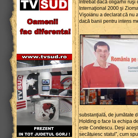
Întrebat dacă oligarhii ruşi
Internaţional 2000 şi Ziomar
Vişoianu a declarat că nu 
dacă banii pentru intens me
substanţială, de jumătate 
Holding o face la echipa de
este Condescu. Deşi aceşti 
secătuiesc statul”, cum sp