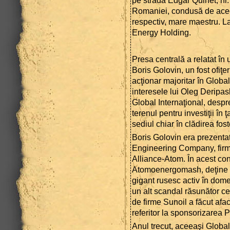
pe strada Edgar Quinet, nr. 
Romaniei, condusă de acee
respectiv, mare maestru. La
Energy Holding.
Presa centrală a relatat în
Boris Golovin, un fost ofiţe
acţionar majoritar în Globa
interesele lui Oleg Deripask
Global Internaţional, despr
terenul pentru investiţii în
sediul chiar în clădirea fos
Boris Golovin era prezentat
Engineering Company, firma
Alliance-Atom. În acest cons
Atomoenergomash, deţine 5
gigant rusesc activ în dome
un alt scandal răsunător c
de firme Sunoil a făcut afac
referitor la sponsorizarea 
Anul trecut, aceeaşi Global