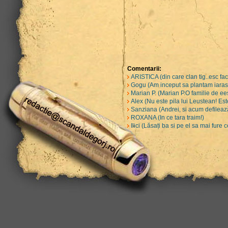
Comentarii:
ARISTICA (din care clan tig..esc fa
Gogu (Am inceput sa plantam iarasi 
Marian P. (Marian P.O familie de ee
Alex (Nu este pila lui Leustean! Est
Sanziana (Andrei, si acum defilează
ROXANA (In ce tara traim!)
Ilici (Lăsați ba si pe el sa mai fure 