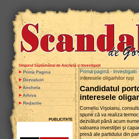
Singurul Săptămânal de Anchetă şi Investigaţii
Prima pagină
·
Investigatii
Prima Pagina
interesele oligarhilor ruşi
Dezvaluiri
Candidatul port
Ancheta
Arhiva
interesele oligar
Redactie
Corneliu Vişoianu, consulta
spune că va realiza termoc
PUBLICITATE
dezvăluit până acum numele
valoarea investiţiei şi capa
presă ale partidului din pa