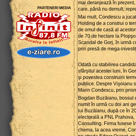
mai deranjează în prezent, 
PARTENERI MEDIA
care, până nu demult, rep
Mai mult, Condescu a jucat 
Holding de a construi o term
de omul de casă al acestora
de 70 de hectare la Plopşoru
Scandal de Gorj, în urmă cu
prin presă de mega-investi
Odată cu stabilirea candidaţ
sfârşitul acestei luni, în G
şi povestea construirii term
publice. Despre Vişoianu s-
Marin Condescu, prin prism
Bogdan Buzăianu, bossul de
numit în urmă cu doi ani g
lui Buzăianu, după ce în 2
electorală a PNL Prahova, f
Consulting. Firma fusese în
chema, la acea vreme, Corn