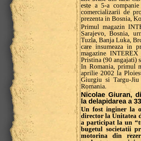
este a 5-a companie 
comercializarii de pr
prezenta in Bosnia, K
Primul magazin INTE
Sarajevo, Bosnia, ur
Tuzla, Banja Luka, Br
care insumeaza in p
magazine INTEREX f
Pristina (90 angajati) 
In Romania, primul 
aprilie 2002 la Ploie
Giurgiu si Targu-Ji
Romania.
Nicolae Giuran, di
la delapidarea a 3
Un fost inginer la 
director la Unitatea
a participat la un “
bugetul societatii p
motorina din rezer