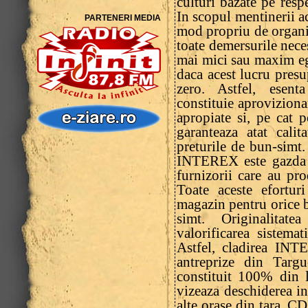
culturi bazate pe resp
In scopul mentinerii a
PARTENERI MEDIA
mod propriu de organiz
toate demersurile nec
mai mici sau maxim ega
daca acest lucru pres
zero. Astfel, esent
constituie aproviziona
apropiate si, pe cat p
garanteaza atat calit
preturile de bun-simt.
INTEREX este gazda p
furnizorii care au pr
Toate aceste efortu
magazin pentru orice 
simt. Originalita
valorificarea sistema
Astfel, cladirea INT
antreprize din Targu
constituit 100% din 
vizeaza deschiderea 
alte orase din tara. 