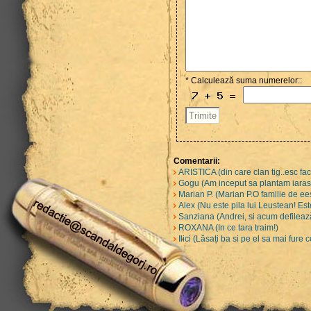
* Calculează suma numerelor::
Comentarii:
ARISTICA (din care clan tig..esc fa
Gogu (Am inceput sa plantam iarasi 
Marian P. (Marian P.O familie de ee
Alex (Nu este pila lui Leustean! Est
Sanziana (Andrei, si acum defilează
ROXANA (In ce tara traim!)
Ilici (Lăsați ba si pe el sa mai fure 