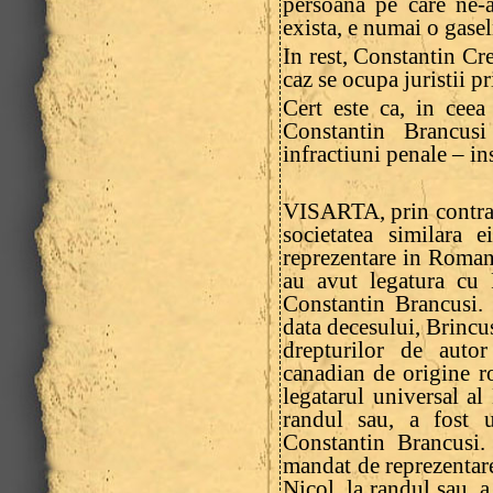
persoana pe care ne-a
exista, e numai o gasel
In rest, Constantin Cre
caz se ocupa juristii pr
Cert este ca, in ceea
Constantin Brancus
infractiuni penale – ins
VISARTA, prin contrac
societatea similara
reprezentare in Romani
au avut legatura cu F
Constantin Brancusi. 
data decesului, Brincus
drepturilor de autor
canadian de origine 
legatarul universal al
randul sau, a fost u
Constantin Brancusi.
mandat de reprezentar
Nicol, la randul sau, a