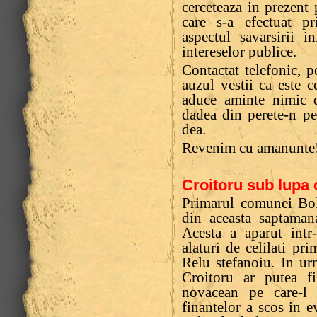
cerceteaza in prezent
care s-a efectuat p
aspectul savarsirii i
intereselor publice.
Contactat telefonic, p
auzul vestii ca este c
aduce aminte nimic d
dadea din perete-n pe
dea.
Revenim cu amanunte
Croitoru sub lupa
Primarul comunei Bol
din aceasta saptamana
Acesta a aparut intr
alaturi de celilati pri
Relu stefanoiu. In ur
Croitoru ar putea fi
novacean pe care-l 
finantelor a scos in 