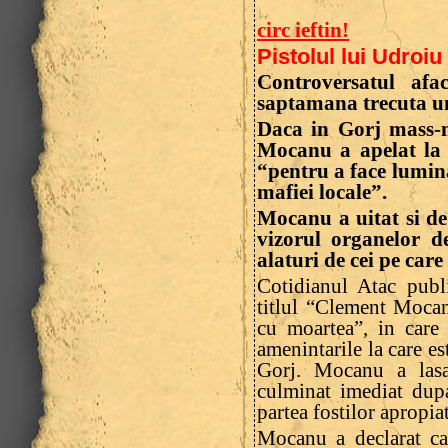
circ ieftin!
Pistolul lui Udroi
Controversatul af
saptamana trecuta un
Daca in Gorj mass-m
Mocanu a apelat la 
“pentru a face lumina
mafiei locale”.
Mocanu a uitat si de 
vizorul organelor de
alaturi de cei pe care
Cotidianul Atac publ
titlul “Clement Mocan
cu moartea”, in care 
amenintarile la care e
Gorj. Mocanu a lasa
culminat imediat dupa
partea fostilor apropiat
Mocanu a declarat ca