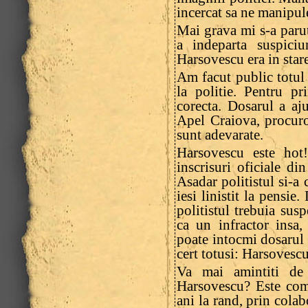
incercat sa ne manipul
Mai grava mi s-a parut
a indeparta suspiciu
Harsovescu era in stare
Am facut public totul
la politie. Pentru p
corecta. Dosarul a aj
Apel Craiova, procuro
sunt adevarate.
Harsovescu este hot
inscrisuri oficiale din
Asadar politistul si-a 
iesi linistit la pensie
politistul trebuia sus
ca un infractor insa,
poate intocmi dosarul 
cert totusi: Harsovescu
Va mai amintiti de 
Harsovescu? Este comi
ani la rand, prin colab