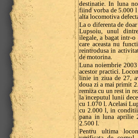
destinatie. In luna n
fiind vorba de 5.000 l
alta locomotiva defect
La o diferenta de doar 
Lupsoiu, unul dintre
ilegale, a bagat intr-o
care aceasta nu funct
reintrodusa in activita
de motorina.
Luna noiembrie 2003 a
acestor practici. Loc
linie in ziua de 27, 
doua zi a mai primit 2.
remiza cu un rest in re
la inceputul lunii dec
cu 1.070 l. Acelasi Lu
cu 2.000 l, in conditii
pana in luna aprilie 
2.500 l.
Pentru ultima locom
verificata de corpul