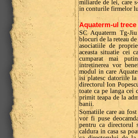
miliarde de lei, care 
in conturile firmelor l
Aquaterm-ul trece 
SC Aquaterm Tg-Jiu 
blocuri de la reteau de
asociatiile de proprie
aceasta situatie cei 
cumparat mai putin
intretinerea vor bene
modul in care Aquater
isi platesc datoriile l
directorul Ion Popescu
toate ca pe langa cei c
primit teapa de la admi
banii.
Somatiile care au fost
vor fi puse deocamda
pentru ca directorul 
caldura in casa sa po
ca directorului de la