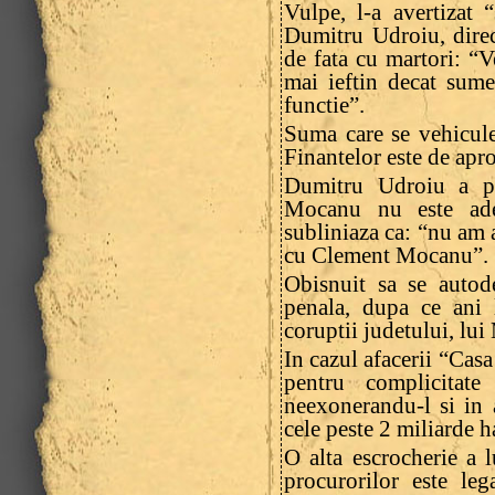
Vulpe, l-a avertizat 
Dumitru Udroiu, direc
de fata cu martori: “V
mai ieftin decat sume
functie”.
Suma care se vehiculea
Finantelor este de apro
Dumitru Udroiu a pr
Mocanu nu este ade
subliniaza ca: “nu am 
cu Clement Mocanu”.
Obisnuit sa se autod
penala, dupa ce ani 
coruptii judetului, lu
In cazul afacerii “Casa
pentru complicitate
neexonerandu-l si in 
cele peste 2 miliarde h
O alta escrocherie a 
procurorilor este le