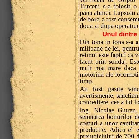
Turceni s-a folosit o 
pana atunci. Lupsoiu a 
de bord a fost consemn
doua zi dupa operatiun
Unul dintre
Din tona in tona s-a a
milioane de lei, pentr
retinut este faptul ca 
facut prin sondaj. Est
mult mai mare daca c
motorina ale locomoti
timp.
Au fost gasite vin
avertismente, sanctiun
concediere, cea a lui 
Ing. Nicolae Giuran,
semnarea bonurilor d
costuri a unor cantita
productie. Adica el e
prejudiciului de 700 