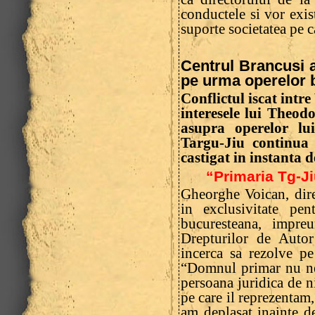
conductele si vor exist
suporte societatea pe c
Centrul Brancusi a
pe urma operelor 
Conflictul iscat intr
interesele lui Theodo
asupra operelor lu
Targu-Jiu continua 
castigat in instanta 
“Primaria Tg-Ji
Gheorghe Voican, dire
in exclusivitate pe
bucuresteana, impr
Drepturilor de Autor
incerca sa rezolve pe
“Domnul primar nu ne
persoana juridica de n
pe care il reprezentam
am deplasat inainte d