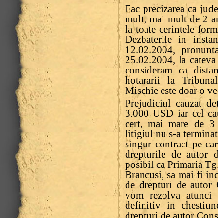
Fac precizarea ca jude
mult, mai mult de 2 a
la toate cerintele form
Dezbaterile in inst
12.02.2004, pronunt
25.02.2004, la cateva
consideram ca distan
hotararii la Tribun
Mischie este doar o ve
Prejudiciul cauzat de
3.000 USD iar cel ca
cert, mai mare de 3 
litigiul nu s-a termina
singur contract pe ca
drepturile de autor da
posibil ca Primaria Tg
Brancusi, sa mai fi inc
de drepturi de autor 
vom rezolva atunci 
definitiv in chestiu
drepturi de autor Cons