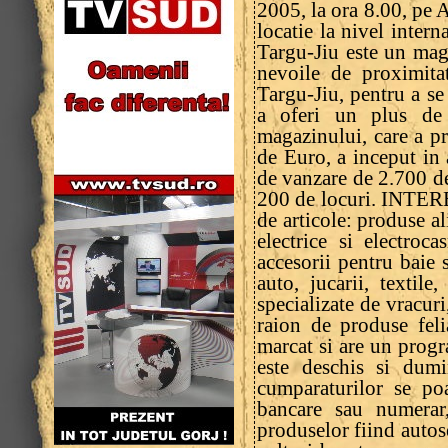
2005, la ora 8.00, pe A
locatie la nivel inte
Targu-Jiu este un mag
nevoile de proximitat
Targu-Jiu, pentru a s
a oferi un plus de c
magazinului, care a pr
de Euro, a inceput in
de vanzare de 2.700 de
200 de locuri. INTER
de articole: produse a
electrice si electroc
accesorii pentru baie s
auto, jucarii, textil
specializate de vracuri
raion de produse fel
marcat si are un prog
este deschis si dumi
cumparaturilor se po
bancare sau numerar
produselor fiind auto