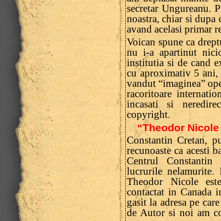
secretar Ungureanu. Pr
noastra, chiar si dupa 
avand acelasi primar re
Voican spune ca drept
nu i-a apartinut nic
institutia si de cand e
cu aproximativ 5 ani,
vandut “imaginea” ope
racoritoare internat
incasati si neredire
copyright.
“Theodor Nicole 
Constantin Cretan, pu
recunoaste ca acesti b
Centrul Constantin 
lucrurile nelamurite
Theodor Nicole este
contactat in Canada i
gasit la adresa pe care
de Autor si noi am con