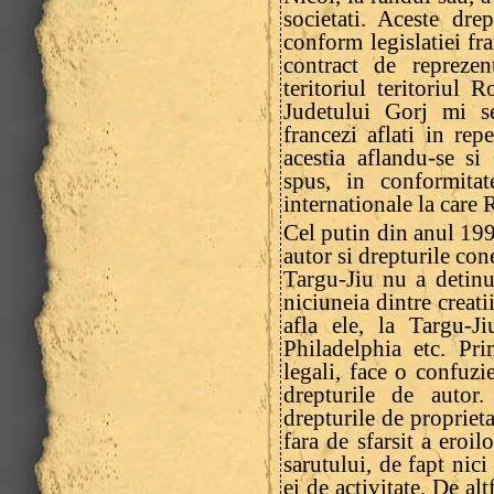
societati. Aceste dr
conform legislatiei f
contract de repreze
teritoriul teritoriul 
Judetului Gorj mi se
francezi aflati in rep
acestia aflandu-se s
spus, in conformitat
internationale la care 
Cel putin din anul 19
autor si drepturile co
Targu-Jiu nu a detinu
niciuneia dintre creati
afla ele, la Targu-Ji
Philadelphia etc. Pri
legali, face o confuzie
drepturile de autor
drepturile de propriet
fara de sfarsit a eroil
sarutului, de fapt nici
ei de activitate. De al