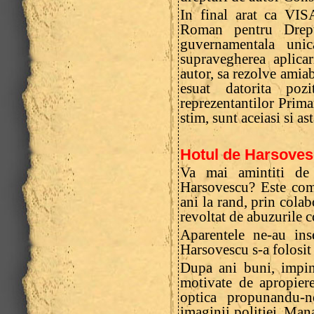
In final arat ca VIS
Roman pentru Dreptu
guvernamentala uni
supravegherea aplica
autor, sa rezolve amiabi
esuat datorita poz
reprezentantilor Primar
stim, sunt aceiasi si ast
Hotul de Harsovesc
Va mai amintiti de 
Harsovescu? Este comi
ani la rand, prin colab
revoltat de abuzurile c
Aparentele ne-au ins
Harsovescu s-a folosit
Dupa ani buni, impins
motivate de apropiere
optica propunandu-n
imaginii politiei. Man