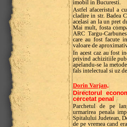
imobil in Bucuresti.
Astfel afaceristul a 
cladire in str. Badea C
acelasi an la un pret 
Mai mult, fosta compa
ARC Targu-Carbunesti
care au fost facute i
valoare de aproximativ
In acest caz au fost 
privind achizitiile pub
apelandu-se la metode
fals intelectual si uz de
Dorin Varjan,
Directorul econo
cercetat penal
Parchetul de pe lan
urmarirea penala imp
Spitalului Judetean, Do
de pe vremea cand era