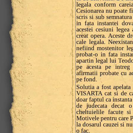
legala conform careia
Cesionarea nu poate fi 
scris si sub semnatura
in fata instantei dov
acestei cesiuni legea
creat opera. Aceste dr
cale legala. Neexista
nefiind mostenitor l
probat-o in fata insta
apartin legal lui Teod
pe acesta pe intreg 
afirmatii probate cu 
pe fond.
Solutia a fost apelata
VISARTA cat si de ca
doar faptul ca instanta
de judecata decat o
cheltuielile facute s
Motivele pentru care Pr
la dosarul cauzei si n
o fac.