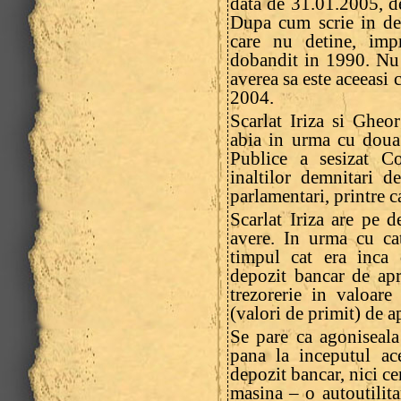
data de 31.01.2005, d
Dupa cum scrie in dec
care nu detine, imp
dobandit in 1990. Nu 
averea sa este aceeasi 
2004.
Scarlat Iriza si Gheo
abia in urma cu doua 
Publice a sesizat Co
inaltilor demnitari d
parlamentari, printre ca
Scarlat Iriza are pe d
avere. In urma cu ca
timpul cat era inca d
depozit bancar de apr
trezorerie in valoar
(valori de primit) de a
Se pare ca agoniseala 
pana la inceputul ac
depozit bancar, nici cer
masina – o autoutilita