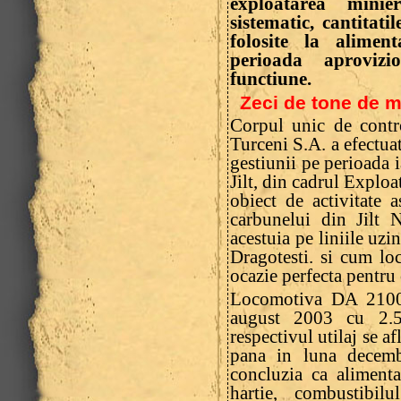
exploatarea mini
sistematic, cantitati
folosite la alimen
perioada aprovizi
functiune.
Zeci de tone de m
Corpul unic de contr
Turceni S.A. a efectuat
gestiunii pe perioada
Jilt, din cadrul Exploat
obiect de activitate 
carbunelui din Jilt 
acestuia pe liniile uzi
Dragotesti. si cum lo
ocazie perfecta pentru 
Locomotiva DA 2100-
august 2003 cu 2.5
respectivul utilaj se af
pana in luna decemb
concluzia ca aliment
hartie, combustibil