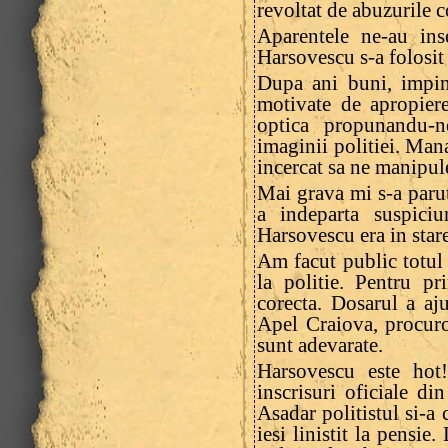
revoltat de abuzurile c
Aparentele ne-au ins
Harsovescu s-a folosit
Dupa ani buni, impins
motivate de apropiere
optica propunandu-n
imaginii politiei. Man
incercat sa ne manipul
Mai grava mi s-a parut
a indeparta suspiciu
Harsovescu era in stare
Am facut public totul
la politie. Pentru p
corecta. Dosarul a aj
Apel Craiova, procuro
sunt adevarate.
Harsovescu este hot
inscrisuri oficiale din
Asadar politistul si-a 
iesi linistit la pensie