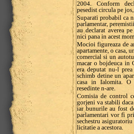
2004. Conform decla
pesedist circula pe jos
Suparati probabil ca n
parlamentar, peremisti
au declarat averea pe
nici pana in acest mom
Mocioi figureaza de a
apartamente, o casa, un
comercial si un autot
macar o bojdeuca in 
era deputat nu-l prea
schimb detine un apar
casa in Ialomita. O
resedinte n-are.
Comisia de control ce
gorjeni va stabili daca
iar bunurile au fost 
parlamentari vor fi pr
sechestru asiguratoriu 
licitatie a acestora.