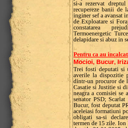
si-a rezervat dreptul
recupereze banii de l
inginer sef a avansat in
de Exploatare si Fora
constatarea preju
Termoenergetic Turce
delapidare si abuz in s
Pentru ca au incalcat
Mocioi, Bucur, Iriz
Trei fosti deputati s
averile la dispozitie 
dintr-un procuror de 
Casatie si Justitie si d
neagra a comisiei se a
senator PSD; Scarlat 
Bucur, fost deputat P
aceleiasi formatiuni po
obligati sa-si decla
termen de 15 zile. Ion 