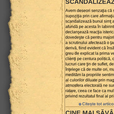
SCANDALIZEAZ
Avem deseori senzaţia că s
supoziţia prin care afirmaţi
scandalizează bunul simţ al
afundă pe acesta în labirin
declanşează reacţia isterică
dovedeşte că pentru majorit
a scrutinului afectează o ţa
derivă, fiind evident că îns
greu de explicat la prima v
clienţi pe centura politică, o
lucruri care ţin de suflet, d
înţelege că de multe ori, mu
medităm la propriile sentime
al culorilor diluate prin m
atmosfera electorală ne su
ratare, ceea ce face ca multe
privind rezultatul final al pr
Citeşte tot artico
CINE MAI SĂV