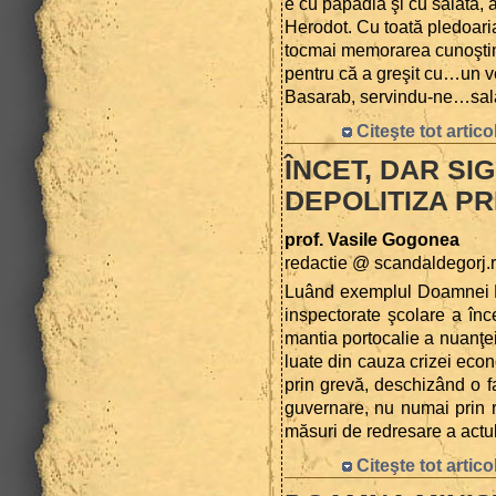
e cu păpădia şi cu salata, 
Herodot. Cu toată pledoaria 
tocmai memorarea cunoştinţ
pentru că a greşit cu…un v
Basarab, servindu-ne…salată
Citeşte tot artico
ÎNCET, DAR SIG
DEPOLITIZA PR
prof. Vasile Gogonea
redactie @ scandaldegorj.
Luând exemplul Doamnei Mi
inspectorate şcolare a în
mantia portocalie a nuanţei
luate din cauza crizei econo
prin grevă, deschizând o fa
guvernare, nu numai prin r
măsuri de redresare a actulu
Citeşte tot artico