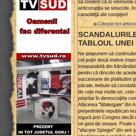
să credem că în vremurile d
anticorupţia se sinucide, î
caracatiţă ale corupţiei!
Citeşte tot artico
SCANDALURILE
TABLOUL UNEI 
Ne propunem să continuăm t
cel puţin două motive impor
inseparabilă din frământăril
pentru că dincolo de aceste 
succesiune de platitudini şi
păcate, trebuie să constat
de cele mai multe ori, cele
prioritar în democraţiile co
Afacerea “Watergate” din Am
preşedintele republican rea
sigură prin Congres decât 
un gest de onoare. Poate că
“afacere Spiegel” din anii 