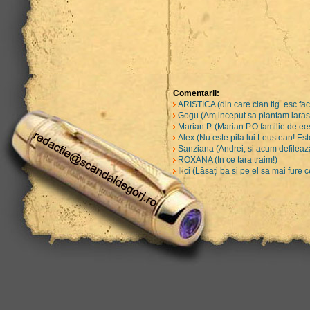
Comentarii:
ARISTICA (din care clan tig..esc fa
Gogu (Am inceput sa plantam iarasi 
Marian P. (Marian P.O familie de ee
Alex (Nu este pila lui Leustean! Est
Sanziana (Andrei, si acum defilează
ROXANA (In ce tara traim!)
Ilici (Lăsați ba si pe el sa mai fure 