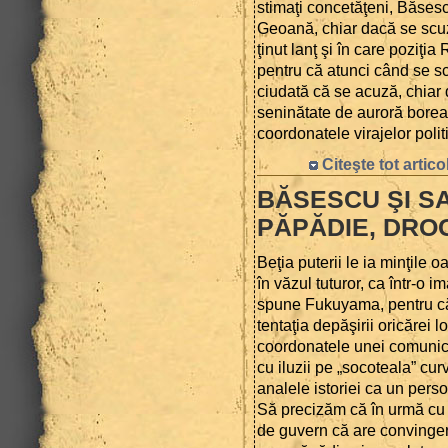
stimaţi concetăţeni, Băses
Geoană, chiar dacă se scuz
ţinut lanţ şi în care poziţi
pentru că atunci când se sc
ciudată că se acuză, chiar 
seninătate de auroră boreală
coordonatele virajelor polit
Citeşte tot artico
BĂSESCU ŞI SA
PĂPĂDIE, DROG
Beţia puterii le ia minţile o
în văzul tuturor, ca într-o i
spune Fukuyama, pentru că 
tentaţia depăşirii oricărei 
coordonatele unei comunică
cu iluzii pe „socoteala” cur
analele istoriei ca un pers
Să precizăm că în urmă cu p
de guvern că are convinger