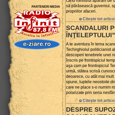
când ministrul apărării de 
să părăsească guvernul, sp
PARTENERI MEDIA
propriilor afaceri.
Citeşte tot artico
SCANDALURI P
ÎNŢELEPTULUI
A te aventura în tema scand
Techirghiolul politicianist 
descoperi tenebrele unei re
înscris pe frontispiciul tem
aşa cum pe frontispiciul Te
urmă, stătea scrisă cunosc
deoarece, cu atât mai mult n
spune, luptele neostoite d
care ne place s-o numim r
polarizate prin seria nesfârş
Citeşte tot artico
DESPRE SUPOZ