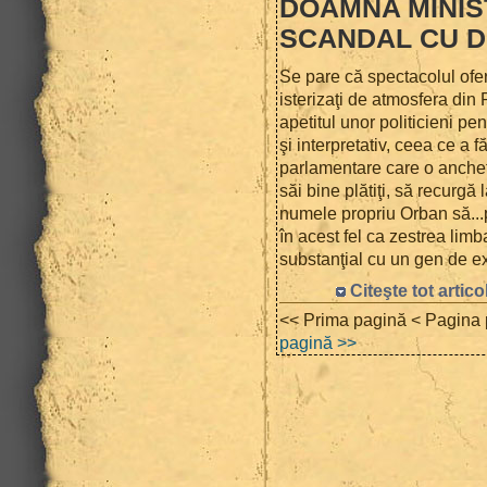
DOAMNA MINIS
SCANDAL CU 
Se pare că spectacolul ofer
isterizaţi de atmosfera din 
apetitul unor politicieni pe
şi interpretativ, ceea ce a
parlamentare care o anchete
săi bine plătiţi, să recurg
numele propriu Orban să...
în acest fel ca zestrea lim
substanţial cu un gen de e
Citeşte tot artico
<< Prima pagină < Pagina
pagină >>