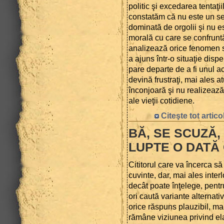
politic şi excedarea tentaţi
constatăm că nu este un se
dominată de orgolii şi nu e
morală cu care se confruntă 
analizează orice fenomen so
a ajuns într-o situaţie disp
pare departe de a fi unul a
devină frustraţi, mai ales at
înconjoară şi nu realizeaz
ale vieţii cotidiene.
Citeşte tot artico
BĂ, SE SCUZĂ,
LUPTE O DATĂ
Cititorul care va încerca s
cuvinte, dar, mai ales inte
decât poate înţelege, pentru
ori caută variante alternati
orice răspuns plauzibil, ma
rămâne viziunea privind ela