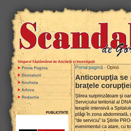
Singurul Săptămânal de Anchetă şi Investigaţii
Prima pagină
· Opinii
Prima Pagina
Dezvaluiri
Anticorupţia se 
Ancheta
braţele corupţiei
Arhiva
Ştirea surprinzătoare şi oa
Redactie
Serviciului teritorial al DN
terapie intensivă a Spitalu
PUBLICITATE
plăgi în zona abdominală, d
“de serviciu” la Ştirile PRO
evenimentul ca atare, cu to