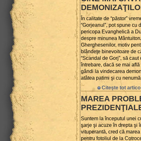
DEMONIZAŢILO
În calitate de “păstor” vreme
“Gorjeanul”, pot spune cu d
pericopa Evanghelică a Dum
despre minunea Mântuitorul
Gherghesenilor, motiv pentr
blândeţe binevoitoare de că
“Scandal de Gorj”, să caut
întrebare, dacă se mai află 
gândi la vindecarea demoniz
atâtea patimi şi cu nenumă
Citeşte tot artico
MAREA PROBLE
PREZIDENŢIALE
Suntem la începutul unei cu
şarje şi acuze în drepta şi î
vituperantă, cred că marea 
pentru fotoliul de la Cotro